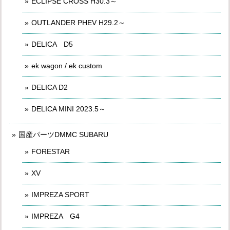
ECLIPSE CROSS H30.3～
OUTLANDER PHEV H29.2～
DELICA D5
ek wagon / ek custom
DELICA D2
DELICA MINI 2023.5～
国産パーツDMMC SUBARU
FORESTAR
XV
IMPREZA SPORT
IMPREZA G4