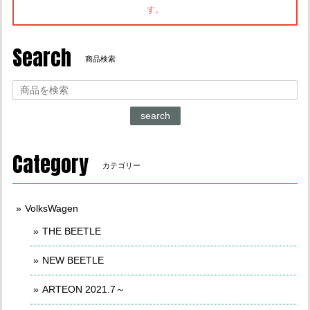
す。
Search
商品検索
search
Category
カテゴリー
VolksWagen
THE BEETLE
NEW BEETLE
ARTEON 2021.7～