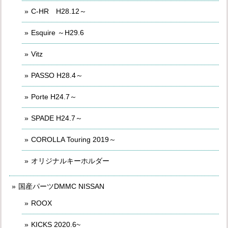
C-HR H28.12～
Esquire ～H29.6
Vitz
PASSO H28.4～
Porte H24.7～
SPADE H24.7～
COROLLA Touring 2019～
オリジナルキーホルダー
国産パーツDMMC NISSAN
ROOX
KICKS 2020.6~