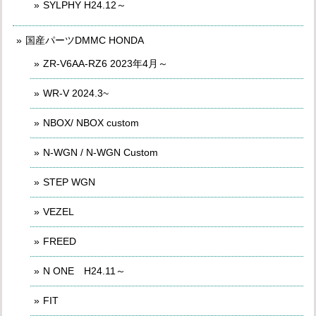
SYLPHY H24.12～
国産パーツDMMC HONDA
ZR-V6AA-RZ6 2023年4月～
WR-V 2024.3~
NBOX/ NBOX custom
N-WGN / N-WGN Custom
STEP WGN
VEZEL
FREED
N ONE H24.11～
FIT