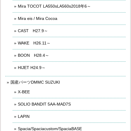
Mira TOCOT LA550sLA560s2018年6～
Mira eis / Mira Cocoa
CAST H27.9～
WAKE H26.11～
BOON H28.4～
HIJET H24.9～
国産パーツDMMC SUZUKI
X-BEE
SOLIO BANDIT 5AA-MAD7S
LAPIN
Spacia/Spaciacustom/SpaciaBASE