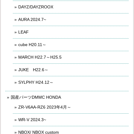
DAYZ/DAYZROOX
AURA 2024.7~
LEAF
cube H20.11～
MARCH H22.7～H25.5
JUKE H22.6～
SYLPHY H24.12～
国産パーツDMMC HONDA
ZR-V6AA-RZ6 2023年4月～
WR-V 2024.3~
NBOX/ NBOX custom