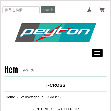
search
Toggle
navigati
Item
商品一覧
T-CROSS
Home
VolksWagen
T-CROSS
INTERIOR
EXTERIOR