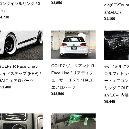
¥3,850
コンダイヤルリング / 3
olo(6C)/Tour
pcs
an(AD1))
¥4,730
¥1,100
GOLF7 ヴァリアント R
GOLF7 R Face Line /
vw フォルク
Face Line / リアディフ
サイドステップ (FRP) /
ゴルフ7 トゥ
ューザー (FRP) / HALT
HALT エアロパーツ
ートエアコン
エアロパーツ
¥51,480
リング GOLF7 
¥43,560
an '16～ 
¥5,445