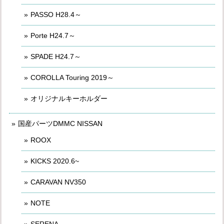
PASSO H28.4～
Porte H24.7～
SPADE H24.7～
COROLLA Touring 2019～
オリジナルキーホルダー
国産パーツDMMC NISSAN
ROOX
KICKS 2020.6~
CARAVAN NV350
NOTE
SERENA