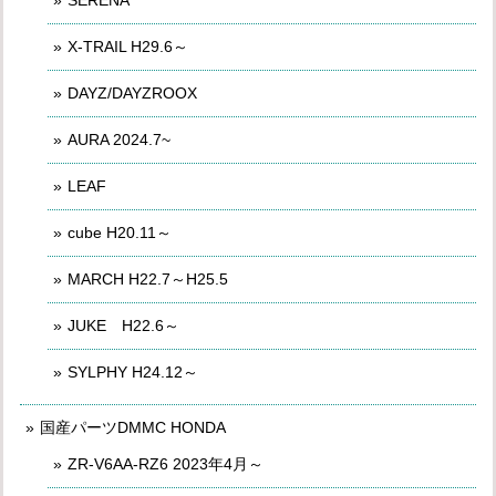
X-TRAIL H29.6～
DAYZ/DAYZROOX
AURA 2024.7~
LEAF
cube H20.11～
MARCH H22.7～H25.5
JUKE H22.6～
SYLPHY H24.12～
国産パーツDMMC HONDA
ZR-V6AA-RZ6 2023年4月～