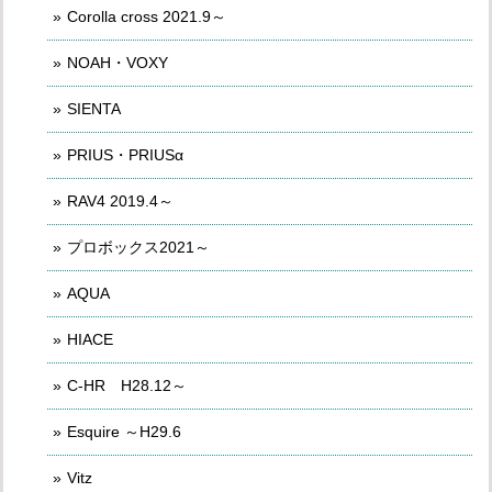
Corolla cross 2021.9～
NOAH・VOXY
SIENTA
PRIUS・PRIUSα
RAV4 2019.4～
プロボックス2021～
AQUA
HIACE
C-HR H28.12～
Esquire ～H29.6
Vitz