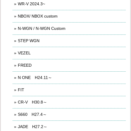
WR-V 2024.3~
NBOX/ NBOX custom
N-WGN / N-WGN Custom
STEP WGN
VEZEL
FREED
N ONE H24.11～
FIT
CR-V H30.8～
S660 H27.4～
JADE H27.2～