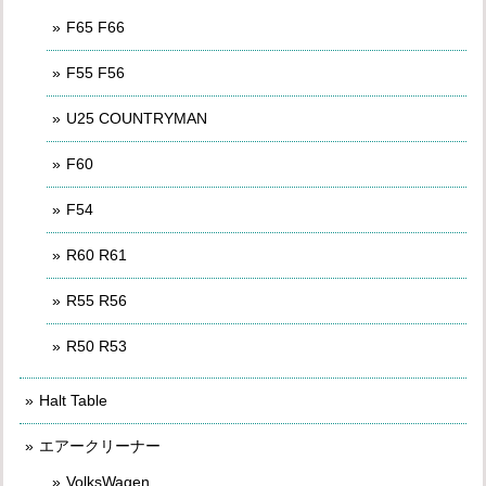
F65 F66
F55 F56
U25 COUNTRYMAN
F60
F54
R60 R61
R55 R56
R50 R53
Halt Table
エアークリーナー
VolksWagen