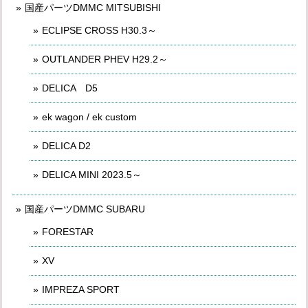
国産パーツDMMC MITSUBISHI
ECLIPSE CROSS H30.3～
OUTLANDER PHEV H29.2～
DELICA D5
ek wagon / ek custom
DELICA D2
DELICA MINI 2023.5～
国産パーツDMMC SUBARU
FORESTAR
XV
IMPREZA SPORT