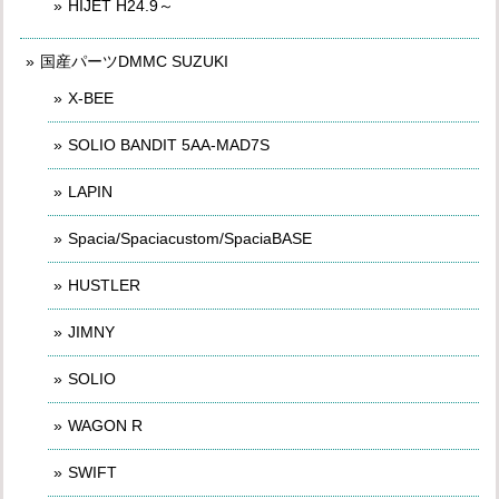
HIJET H24.9～
国産パーツDMMC SUZUKI
X-BEE
SOLIO BANDIT 5AA-MAD7S
LAPIN
Spacia/Spaciacustom/SpaciaBASE
HUSTLER
JIMNY
SOLIO
WAGON R
SWIFT