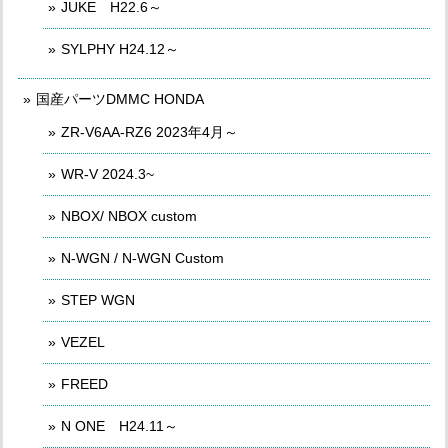
JUKE H22.6～
SYLPHY H24.12～
国産パーツDMMC HONDA
ZR-V6AA-RZ6 2023年4月～
WR-V 2024.3~
NBOX/ NBOX custom
N-WGN / N-WGN Custom
STEP WGN
VEZEL
FREED
N ONE H24.11～