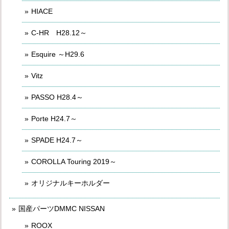
HIACE
C-HR H28.12～
Esquire ～H29.6
Vitz
PASSO H28.4～
Porte H24.7～
SPADE H24.7～
COROLLA Touring 2019～
オリジナルキーホルダー
国産パーツDMMC NISSAN
ROOX