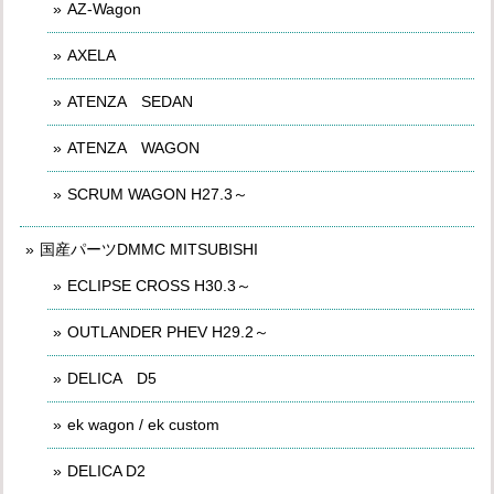
AZ-Wagon
AXELA
ATENZA SEDAN
ATENZA WAGON
SCRUM WAGON H27.3～
国産パーツDMMC MITSUBISHI
ECLIPSE CROSS H30.3～
OUTLANDER PHEV H29.2～
DELICA D5
ek wagon / ek custom
DELICA D2