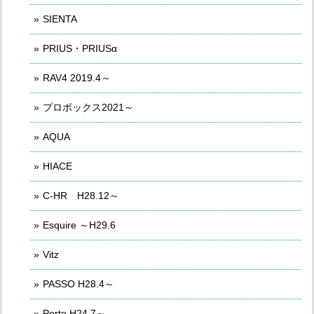
SIENTA
PRIUS・PRIUSα
RAV4 2019.4～
プロボックス2021～
AQUA
HIACE
C-HR H28.12～
Esquire ～H29.6
Vitz
PASSO H28.4～
Porte H24.7～