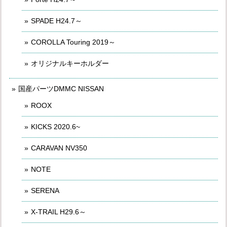
SPADE H24.7～
COROLLA Touring 2019～
オリジナルキーホルダー
国産パーツDMMC NISSAN
ROOX
KICKS 2020.6~
CARAVAN NV350
NOTE
SERENA
X-TRAIL H29.6～