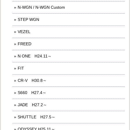
N-WGN / N-WGN Custom
STEP WGN
VEZEL
FREED
N ONE H24.11～
FIT
CR-V H30.8～
S660 H27.4～
JADE H27.2～
SHUTTLE H27.5～
ODYSSEY H25.11～