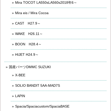
Mira TOCOT LA550sLA560s2018年6～
Mira eis / Mira Cocoa
CAST H27.9～
WAKE H26.11～
BOON H28.4～
HIJET H24.9～
国産パーツDMMC SUZUKI
X-BEE
SOLIO BANDIT 5AA-MAD7S
LAPIN
Spacia/Spaciacustom/SpaciaBASE