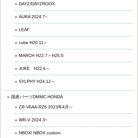
DAYZ/DAYZROOX
AURA 2024.7~
LEAF
cube H20.11～
MARCH H22.7～H25.5
JUKE H22.6～
SYLPHY H24.12～
国産パーツDMMC HONDA
ZR-V6AA-RZ6 2023年4月～
WR-V 2024.3~
NBOX/ NBOX custom