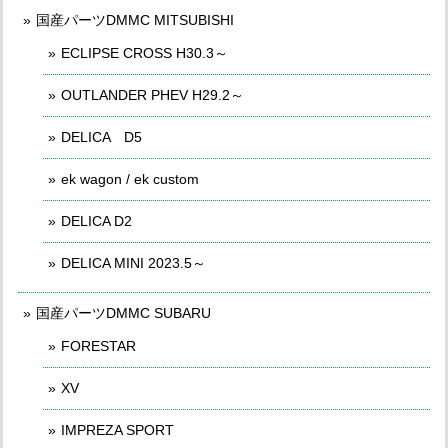
国産パーツDMMC MITSUBISHI
ECLIPSE CROSS H30.3～
OUTLANDER PHEV H29.2～
DELICA D5
ek wagon / ek custom
DELICA D2
DELICA MINI 2023.5～
国産パーツDMMC SUBARU
FORESTAR
XV
IMPREZA SPORT