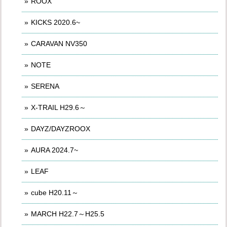
ROOX
KICKS 2020.6~
CARAVAN NV350
NOTE
SERENA
X-TRAIL H29.6～
DAYZ/DAYZROOX
AURA 2024.7~
LEAF
cube H20.11～
MARCH H22.7～H25.5