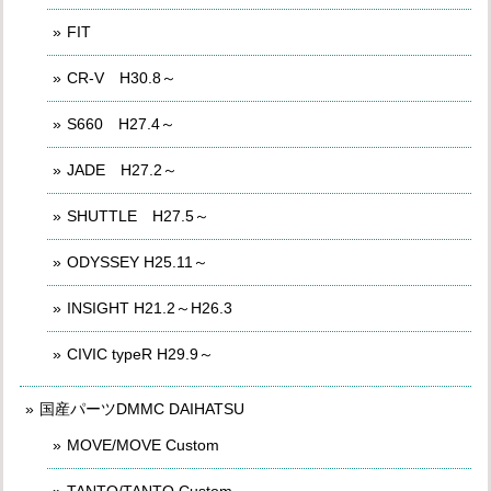
FIT
CR-V H30.8～
S660 H27.4～
JADE H27.2～
SHUTTLE H27.5～
ODYSSEY H25.11～
INSIGHT H21.2～H26.3
CIVIC typeR H29.9～
国産パーツDMMC DAIHATSU
MOVE/MOVE Custom
TANTO/TANTO Custom