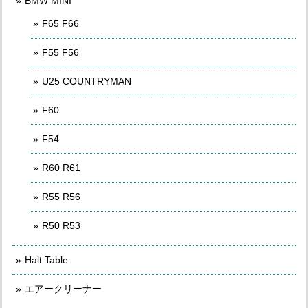
BMW MINI
F65 F66
F55 F56
U25 COUNTRYMAN
F60
F54
R60 R61
R55 R56
R50 R53
Halt Table
エアークリーナー