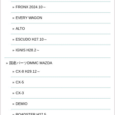
FRONX 2024.10～
EVERY WAGON
ALTO
ESCUDO H27.10～
IGNIS H28.2～
国産パーツDMMC MAZDA
CX-8 H29.12～
CX-5
CX-3
DEMIO
ROADSTER H27.5