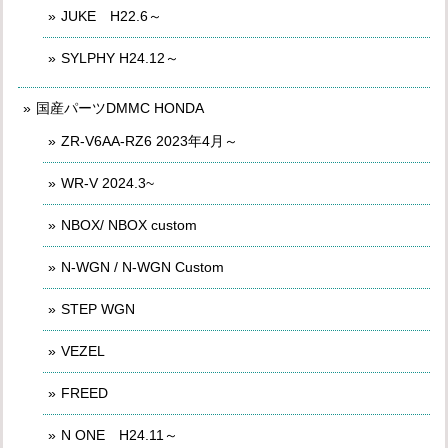
JUKE H22.6～
SYLPHY H24.12～
国産パーツDMMC HONDA
ZR-V6AA-RZ6 2023年4月～
WR-V 2024.3~
NBOX/ NBOX custom
N-WGN / N-WGN Custom
STEP WGN
VEZEL
FREED
N ONE H24.11～